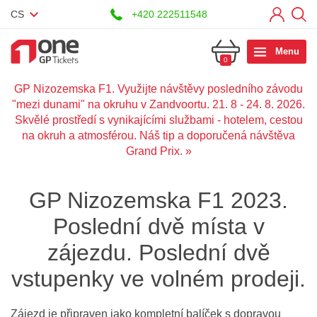
CS
+420 222511548
Menu
0
o
GP Nizozemska F1. Využijte návštěvy posledního závodu
ZÁJEZDY A VSTUPENKY F1
 o
"mezi dunami" na okruhu v Zandvoortu. 21. 8 - 24. 8. 2026.
j
Skvělé prostředí s vynikajícími službami - hotelem, cestou
VIP BALÍČKY A VSTUPENKY F1
na okruh a atmosférou. Náš tip a doporučená návštěva
Grand Prix. »
MOTORSPORT AKCE
MAGAZÍN F1
GP Nizozemska F1 2023.
Poslední dvě místa v
DÁRKY
zájezdu. Poslední dvě
KALENDÁŘ F1
vstupenky ve volném prodeji.
KONTAKT
Zájezd je připraven jako kompletní balíček s dopravou