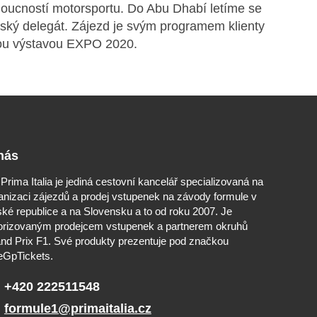
budoucností motorsportu. Do Abu Dhabí letíme se
český delegát. Zájezd je svým programem klienty
ovou výstavou EXPO 2020.
nás
Prima Italia je jediná cestovní kancelář specializovaná na
anizaci zájezdů a prodej vstupenek na závody formule v
ké republice a na Slovensku a to od roku 2007. Je
orizovaným prodejcem vstupenek a partnerem okruhů
nd Prix F1. Své produkty prezentuje pod značkou
GpTickets.
+420 222511548
formule1@primaitalia.cz