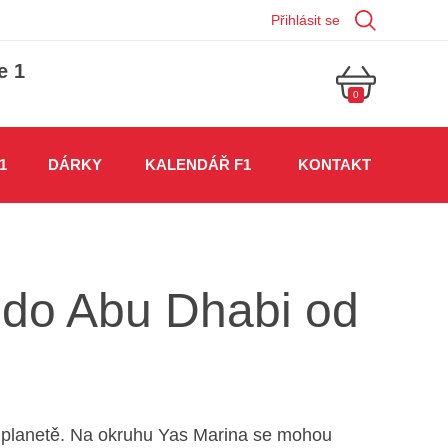
Přihlásit se
e 1
0
1
DÁRKY
KALENDÁŘ F1
KONTAKT
1 do Abu Dhabi od
né planetě. Na okruhu Yas Marina se mohou