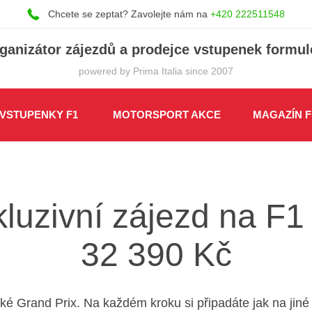
Chcete se zeptat? Zavolejte nám na
+420 222511548
ganizátor zájezdů a prodejce vstupenek formul
powered by Prima Italia since 2007
 VSTUPENKY F1
MOTORSPORT AKCE
MAGAZÍN F
kluzivní zájezd na F
32 390 Kč
ské Grand Prix. Na každém kroku si připadáte jak na ji