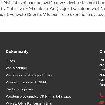
největší zábavní park na světě na vás dýchne historíí i 
 i v Dubaji ve ****hotelech. Celý zájezd vás doprovází 
ulí 1 ve světě Orientu. V letošní roce okořeněná svět
Dokumenty
O 
CK 
O nás
org
Vše o nákupu
Čes
aut
Všeobecné smluvní podmínky
Gra
Věrnostní program PRIMA
One
Cestovní pojištění
Pojištění proti úpadku CK Prima Italia s.r.o.
Výpis z OR a Koncesní listina